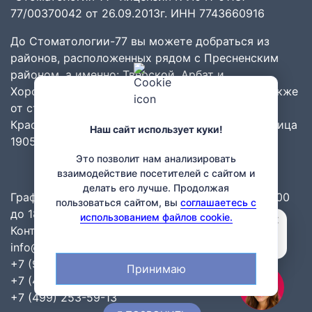
77/00370042 от 26.09.2013г. ИНН 7743660916
До Стоматологии-77 вы можете добраться из
районов
, расположенных рядом с
Пресненским
районом
, а именно:
Тверской
,
Арбат
и
Хорошёвский
,
Хамовники
,
Дорогомилово
. А также
от станций метро:
Белорусская
,
Краснопресненская
,
Беговая
,
Баррикадная
и
Улица
Наш сайт использует куки!
1905 года
.
Это позволит нам анализировать
взаимодействие посетителей с сайтом и
делать его лучше. Продолжая
График работы: ПН-СБ: с 9.00 до 21.00 ВС: с 10.00
пользоваться сайтом, вы
соглашаетесь с
до 18.00, без перерывов и выходных.
×
использованием файлов cookie.
Мила
Контакты:
Привет! Задайте свой вопрос, я
отвечу через 15 секунд
info@stomatolog-77.ru
+7 (977) 101-16-88
Принимаю
+7 (499) 253-87-59
+7 (499) 253-59-13