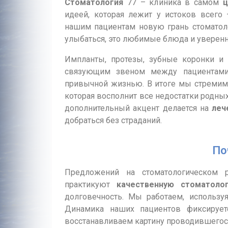
Стоматология
77 – клиника в самом
ц
идеей, которая лежит у истоков всего 
нашим пациентам новую грань стоматол
улыбаться, это любимые блюда и уверенн
Импланты, протезы, зубные коронки и
связующим звеном между пациентами
привычной жизнью. В итоге мы стремим
которая восполнит все недостатки родны
дополнительный акцент делается на
леч
добраться без страданий.
По
Предложений на стоматологическом 
практикуют
качественную стоматоло
долговечность. Мы работаем, использу
Динамика наших пациентов фиксируе
восстанавливаем картину проводившегося