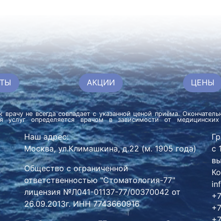
ТЫ
АКЦИИ
ЦЕНЫ
к врачу не всегда совпадает с указанной ценой приёма. Окончател
ия услуг определяется врачом в зависимости от медицинских
Наш адрес:
Гр
Москва, ул.Климашкина, д.22 (м. 1905 года)
с 
вы
Общество с ограниченной
Ко
ответственностью "Стоматология-77"
in
лицензия №Л041-01137-77/00370042 от
+7
26.09.2013г. ИНН 7743660916
+7
+7