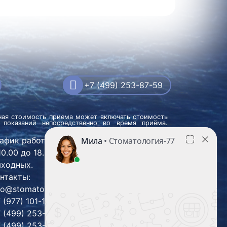
+7 (499) 253-87-59
ьная стоимость приема может включать стоимость
 показаний непосредственно во время приёма.
афик работы: ПН-СБ: с 9.00 до 21.00 ВС:
10.00 до 18.00, без перерывов и
ходных.
нтакты:
fo@stomatolog-77.ru
 (977) 101-16-88
 (499) 253-87-59
 (499) 253-59-13