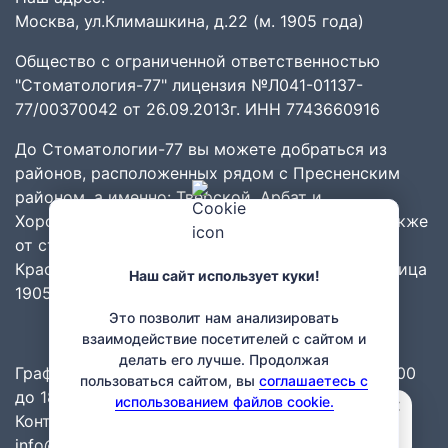
Москва, ул.Климашкина, д.22 (м. 1905 года)
Общество с ограниченной ответственностью
"Стоматология-77" лицензия №Л041-01137-
77/00370042 от 26.09.2013г. ИНН 7743660916
До Стоматологии-77 вы можете добраться из
районов
, расположенных рядом с
Пресненским
районом
, а именно:
Тверской
,
Арбат
и
Хорошёвский
,
Хамовники
,
Дорогомилово
. А также
от станций метро:
Белорусская
,
Краснопресненская
,
Беговая
,
Баррикадная
и
Улица
Наш сайт использует куки!
1905 года
.
Это позволит нам анализировать
взаимодействие посетителей с сайтом и
делать его лучше. Продолжая
График работы: ПН-СБ: с 9.00 до 21.00 ВС: с 10.00
пользоваться сайтом, вы
соглашаетесь с
до 18.00, без перерывов и выходных.
×
использованием файлов cookie.
Мила
Контакты:
Привет! Задайте свой вопрос, я
info@stomatolog-77.ru
отвечу через 15 секунд