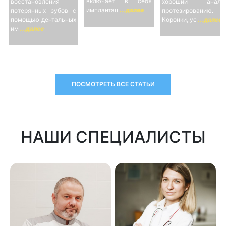
включает в себя
восстановления
хороший анало
имплантац
...далее
потерянных зубов с
протезированию.
помощью дентальных
Коронки, ус
...далее
им
...далее
ПОСМОТРЕТЬ ВСЕ СТАТЬИ
НАШИ СПЕЦИАЛИСТЫ