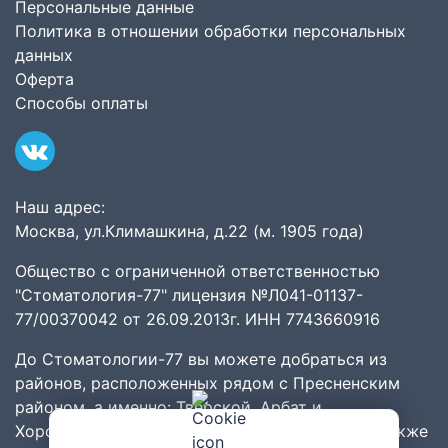
Персональные данные
Политика в отношении обработки персональных
данных
Оферта
Способы оплаты
Наш адрес:
Москва, ул.Климашкина, д.22 (м. 1905 года)
Общество с ограниченной ответственностью
"Стоматология-77" лицензия №Л041-01137-
77/00370042 от 26.09.2013г. ИНН 7743660916
До Стоматологии-77 вы можете добраться из
районов
, расположенных рядом с
Пресненским
районом
, а именно:
Тверской
,
Арбат
и
Хорошёвский
,
Хамовники
,
Дорогомилово
. А также