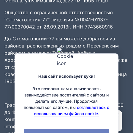
Москва, ул.Климашкина, д.22 (м. 1905 года)
Общество с ограниченной ответственностью
"Стоматология-77" лицензия №Л041-01137-
77/00370042 от 26.09.2013г. ИНН 7743660916
До Стоматологии-77 вы можете добраться из
районов
, расположенных рядом с
Пресненским
районом
, а именно:
Тверской
,
Арбат
и
Хорошёвский
,
Хамовники
,
Дорогомилово
. А также
от станций метро:
Белорусская
,
Краснопресненская
,
Беговая
,
Баррикадная
и
Улица
Наш сайт использует куки!
1905 года
.
Это позволит нам анализировать
взаимодействие посетителей с сайтом и
делать его лучше. Продолжая
График работы: ПН-СБ: с 9.00 до 21.00 ВС: с 10.00
пользоваться сайтом, вы
соглашаетесь с
до 18.00, без перерывов и выходных.
×
использованием файлов cookie.
Мила
Контакты:
Привет! Задайте свой вопрос, я
info@stomatolog-77.ru
отвечу через 15 секунд