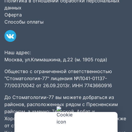
Политика в отношении обработки персональных
данных
Оферта
Способы оплаты
Наш адрес:
Москва, ул.Климашкина, д.22 (м. 1905 года)
Общество с ограниченной ответственностью
"Стоматология-77" лицензия №Л041-01137-
77/00370042 от 26.09.2013г. ИНН 7743660916
До Стоматологии-77 вы можете добраться из
районов
, расположенных рядом с
Пресненским
районом
, а именно:
Тверской
,
Арбат
и
Хорошёвский
,
Хамовники
,
Дорогомилово
. А также
от станций метро:
Белорусская
,