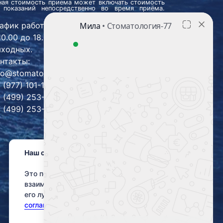
ьная стоимость приема может включать стоимость
 показаний непосредственно во время приёма.
афик работы: ПН-СБ: с 9.00 до 21.00 ВС:
10.00 до 18.00, без перерывов и
ходных.
нтакты:
fo@stomatolog-77.ru
 (977) 101-16-88
 (499) 253-87-59
 (499) 253-59-13
Наш сайт использует куки!
Это позволит нам анализировать
взаимодействие посетителей с сайтом и делать
его лучше. Продолжая пользоваться сайтом, вы
соглашаетесь с использованием файлов cookie.