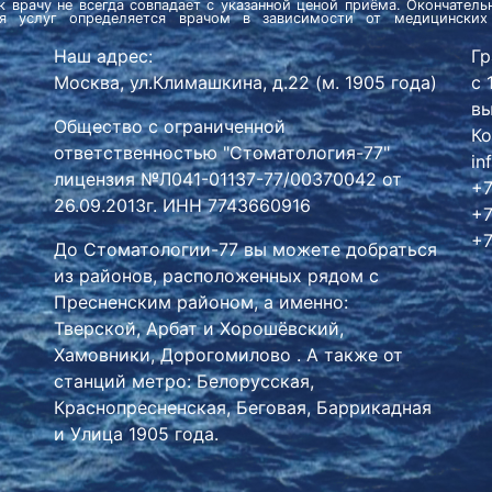
к врачу не всегда совпадает с указанной ценой приёма. Окончател
ия услуг определяется врачом в зависимости от медицинских
Наш адрес:
Гр
Москва, ул.Климашкина, д.22 (м. 1905 года)
с 
вы
Общество с ограниченной
Ко
ответственностью "Стоматология-77"
in
лицензия №Л041-01137-77/00370042 от
+7
26.09.2013г. ИНН 7743660916
+7
+7
До Стоматологии-77 вы можете добраться
из
районов
, расположенных рядом с
Пресненским районом
, а именно:
Тверской
,
Арбат
и
Хорошёвский
,
Хамовники
,
Дорогомилово
. А также от
станций метро:
Белорусская
,
Краснопресненская
,
Беговая
,
Баррикадная
и
Улица 1905 года
.