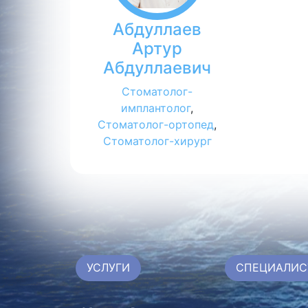
Абдуллаев
Артур
Абдуллаевич
Стоматолог-
имплантолог
,
Стоматолог-ортопед
,
Стоматолог-хирург
УСЛУГИ
СПЕЦИАЛИС