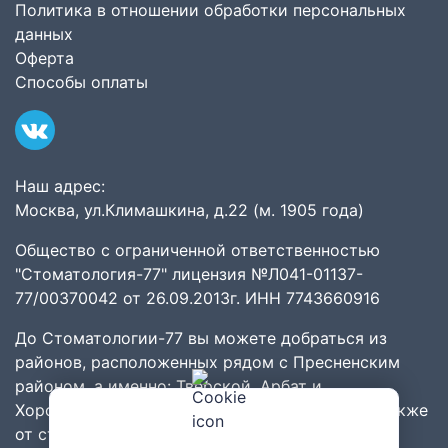
Политика в отношении обработки персональных
данных
Оферта
Способы оплаты
Наш адрес:
Москва, ул.Климашкина, д.22 (м. 1905 года)
Общество с ограниченной ответственностью
"Стоматология-77" лицензия №Л041-01137-
77/00370042 от 26.09.2013г. ИНН 7743660916
До Стоматологии-77 вы можете добраться из
районов
, расположенных рядом с
Пресненским
районом
, а именно:
Тверской
,
Арбат
и
Хорошёвский
,
Хамовники
,
Дорогомилово
. А также
от станций метро:
Белорусская
,